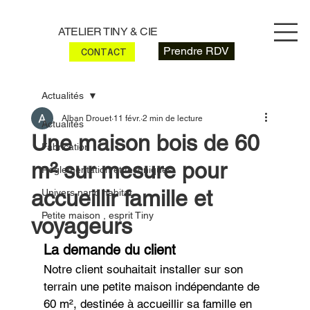
ATELIER TINY & CIE
Prendre RDV
CONTACT
Actualités
Alban Drouet
11 févr.
2 min de lecture
Actualités
Une maison bois de 60
Fabrication
m² sur mesure pour
Réglementation et techniques
accueillir famille et
Univers nano habitat
Petite maison , esprit Tiny
voyageurs
La demande du client
Notre client souhaitait installer sur son 
terrain une petite maison indépendante de 
60 m², destinée à accueillir sa famille en 