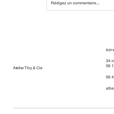
Rédigez un commentaire...
🏡 Maison clé en main de 44
m² – 2 chambres
Adr
34 r
56 
Atelier Tiny & Cie
06 4
alba