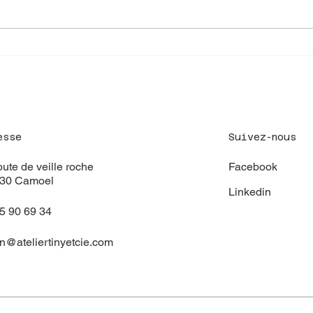
Mais
Podcast maison bois : mythes
et réalités
Suivez-nous
esse
Facebook
oute de veille roche
130 Camoel
Linkedin
5 90 69 34
n@ateliertinyetcie.com