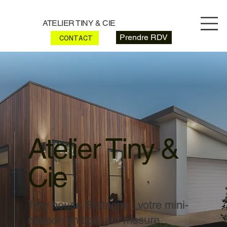
ATELIER TINY & CIE
Prendre RDV
CONTACT
Atelier Tiny &
Cie
Tiny house Bretagne : votre mini-
maison en bois sur mesure,