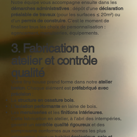
Notre équipe vous accompagne ensuite dans les
démarches administratives
: dépôt d'une
déclaration
préalable de travaux
(pour les surfaces ≤ 20m²) ou
d'un
permis de construire
. C'est le moment de
finaliser tous les choix de personnalisation :
agencement, menuiseries, équipements.
3. Fabrication en
atelier et contrôle
qualité
Votre tiny house prend forme dans notre
atelier
breton
. Chaque élément est
préfabriqué avec
précision
:
La
structure en ossature bois
.
L'
isolation performante
en laine de bois.
Les
menuiseries
et les
finitions intérieures
.
Cette fabrication en atelier, à l'abri des intempéries,
garantit un
contrôle qualité rigoureux
et des
composants conformes aux normes les plus
exigeantes, pour un habitat
écologique, sain et