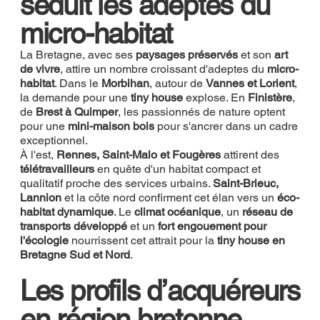
séduit les adeptes du
micro-habitat
La Bretagne, avec ses
paysages préservés
et son
art
de vivre
, attire un nombre croissant d'adeptes du
micro-
habitat
. Dans le
Morbihan
, autour de
Vannes et Lorient
,
la demande pour une
tiny house
explose. En
Finistère
,
de
Brest à Quimper
, les passionnés de nature optent
pour une
mini-maison bois
pour s'ancrer dans un cadre
exceptionnel.
À l'est,
Rennes, Saint-Malo et Fougères
attirent des
télétravailleurs
en quête d'un habitat compact et
qualitatif proche des services urbains.
Saint-Brieuc,
Lannion
et la côte nord confirment cet élan vers un
éco-
habitat dynamique
. Le
climat océanique
, un
réseau de
transports développé
et un
fort engouement pour
l'écologie
nourrissent cet attrait pour la
tiny house en
Bretagne Sud et Nord
.
Les profils d’acquéreurs
en région bretonne