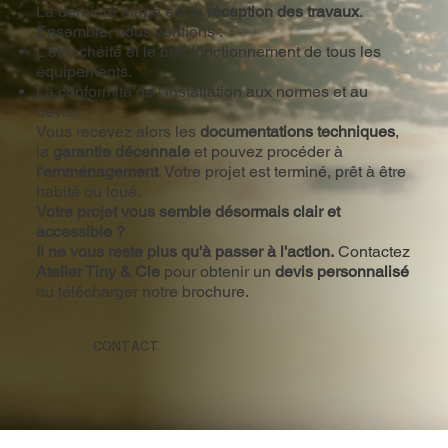
La dernière étape est la
réception des travaux
.
Ensemble, nous vérifions :
L'étanchéité et le bon fonctionnement de tous les
équipements.
La conformité de l'installation aux normes et au
devis.
Vous recevez alors les
documentations techniques
,
la
garantie décennale
et pouvez procéder à
l'emménagement
. Votre projet est terminé, prêt à être
habité ou loué.
Votre projet vous semble désormais clair et
accessible ?
Il ne vous reste plus qu'à passer à l'action.
Contactez
Atelier Tiny & Cie
pour obtenir un
devis personnalisé
ou télécharger notre brochure.
CONTACT