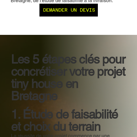
Bretagne, de l'étude de faisabilité à la livraison.
DEMANDER UN DEVIS
Les 5 étapes clés pour
concrétiser votre projet
tiny house en
Bretagne
1. Étude de faisabilité
et choix du terrain
La réussite de votre projet commence par une