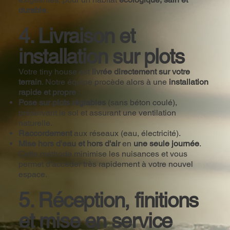
durable
.
4. Livraison et
installation sur plots
Votre tiny house est
livrée directement sur votre
terrain
. Notre équipe procède alors à une
installation
rapide et propre
:
Pose sur plots réglables
(sans béton coulé),
préservant le sol et assurant une ventilation
naturelle.
Raccordement
aux réseaux (eau, électricité).
Mise hors d'eau et hors d'air
en
une seule journée
.
Cette méthode minimise les nuisances et vous
permet d'accéder très rapidement à votre nouvel
espace.
5. Réception, finitions
et mise en service