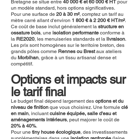
Bretagne se situe entre
40 000 € et 60 000 € HT
pour
un modèle standard, hors options significatives.
Pour une surface de
20 à 30 m²
, comptez un tarif au
mètre carré allant d'environ
1 800 € à 2 200 € HT/m²
.
Ce coût de base inclut généralement la
structure en
ossature bois
, une
isolation performante
conforme à
la
RE2020
, les menuiseries standards et la
livraison
.
Les prix sont homogènes sur le territoire breton, des
grands pôles comme
Rennes ou Brest
aux ateliers
du
Morbihan
, grâce à un tissu artisanal dense et
compétitif.
Options et impacts sur
le tarif final
Le budget final dépend largement des
options et du
niveau de finition
que vous choisirez. Une formule
clé
en main
, incluant
cuisine équipée, salle d'eau et
aménagements intérieurs
, peut majorer le coût de
20% à 40%
.
Pour une
tiny house écologique
, des investissements
supplémentaires dans une
isolation renforcée
(laine