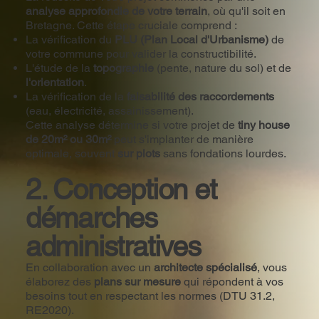
analyse approfondie de votre terrain
, où qu'il soit en
Bretagne. Cette étape cruciale comprend :
La vérification du
PLU (Plan Local d'Urbanisme)
de
votre commune pour valider la constructibilité.
L'étude de la
topographie
(pente, nature du sol) et de
l'orientation
.
La vérification de la
faisabilité des raccordements
(eau, électricité, assainissement).
Cette analyse détermine si votre projet de
tiny house
de 20m² ou 30m²
peut s'implanter de manière
optimale, souvent
sur plots
sans fondations lourdes.
2. Conception et
démarches
administratives
En collaboration avec un
architecte spécialisé
, vous
élaborez des
plans sur mesure
qui répondent à vos
besoins tout en respectant les normes (DTU 31.2,
RE2020).