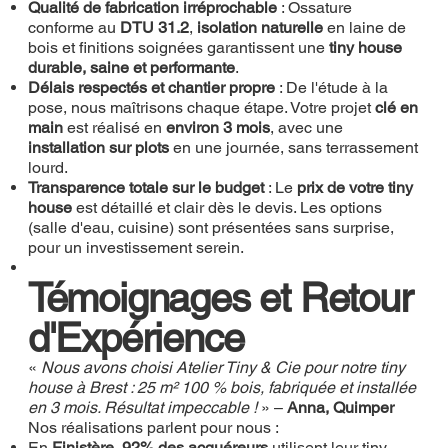
Qualité de fabrication irréprochable
: Ossature
conforme au
DTU 31.2
,
isolation naturelle
en laine de
bois et finitions soignées garantissent une
tiny house
durable, saine et performante
.
Délais respectés et chantier propre
: De l'étude à la
pose, nous maîtrisons chaque étape. Votre projet
clé en
main
est réalisé en
environ 3 mois
, avec une
installation sur plots
en une journée, sans terrassement
lourd.
Transparence totale sur le budget
: Le
prix de votre tiny
house
est détaillé et clair dès le devis. Les options
(salle d'eau, cuisine) sont présentées sans surprise,
pour un investissement serein.
Témoignages et Retour
d'Expérience
«
Nous avons choisi Atelier Tiny & Cie pour notre tiny
house à Brest : 25 m² 100 % bois, fabriquée et installée
en 3 mois. Résultat impeccable !
» –
Anna, Quimper
Nos réalisations parlent pour nous :
En
Finistère
,
92% des acquéreurs
utilisent leur tiny