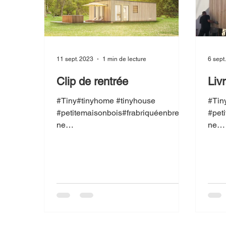
11 sept. 2023
1 min de lecture
6 sept
Clip de rentrée
Liv
#Tiny#tinyhome #tinyhouse
#Tin
#petitemaisonbois#frabriquéenbretag
#pet
ne
ne
#studiodejardin#frabriquéenbretagne
#stu
#Petite maison bois #Studio de
#Pet
jardin...
jardin