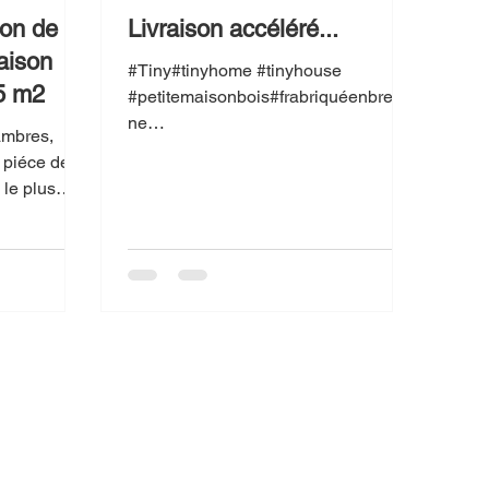
ion de
Livraison accéléré...
aison
#Tiny#tinyhome #tinyhouse
is de 65 m2
#petitemaisonbois#frabriquéenbretag
ne
ambres,
#studiodejardin#frabriquéenbretagne
 piéce de
#Petite maison bois #Studio de
 le plus
jardin...
. Nous