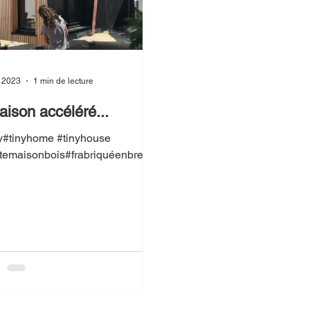
. 2023
1 min de lecture
raison accéléré...
y#tinyhome #tinyhouse
itemaisonbois#frabriquéenbretag
diodejardin#frabriquéenbretagne
ite maison bois #Studio de
...