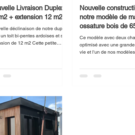
velle Livraison Duplex
Nouvelle construct
m2 + extension 12 m2
notre modèle de m
ossature bo
elle déclinaison de notre duplex
un toit bi-pentes ardoises et son
Ce modèle avec deux ch
nsion de 12 m2 Cette petite
optimisé avec une grande
n offre une belle...
vie et l'un de nos modèles
plébisicté par nos clients
vous...