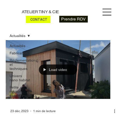
ATELIER TINY & CIE
Prendre RDV
CONTACT
Actualités
Actualités
Fabrication
Réglementation
et
techniques
Load video
Univers
nano habitat
Petite
maison ,
esprit Tiny
23 déc. 2023
1 min de lecture